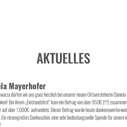
AKTUELLES
ela Mayerhofer
arza dürfen wir uns ganz herzlich bei unserer neuen Ortsvorsteherin 
Daniela
en! Bei ihrem „Einstandsfest“ kam ein Betrag von über 950€ (!!!) zusammen
r
auf über 1.000€  aufrundete. Dieser Betrag wurde heute dankenswerterweis
Ein riesengroßes Dankeschön, eine sehr bedeutungsvolle Spende für unsere kl
!