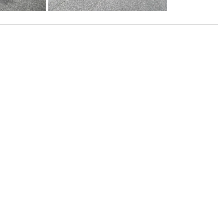
hwarza
STARTSEITE
arza 86
AKTUELLES