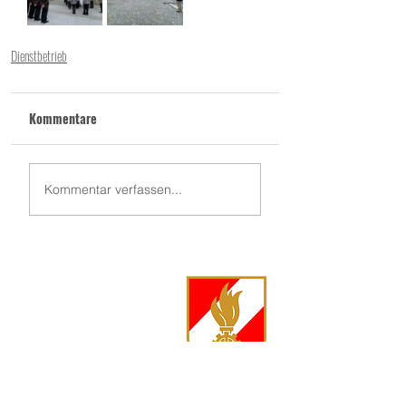
Dienstbetrieb
Kommentare
Kommentar verfassen...
FF Langschwarza
Langschwarza 86
3944 Langschwarza
Kommandant Markus Jenny, OBI
0680 500 88 73
markus.jenny@feuerwehr.gv.at