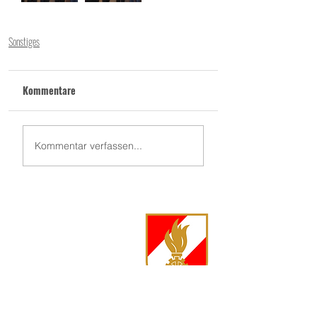
Sonstiges
Kommentare
Kommentar verfassen...
FF Langschwarza
Langschwarza 86
3944 Langschwarza
Kommandant Markus Jenny, OBI
0680 500 88 73
markus.jenny@feuerwehr.gv.at