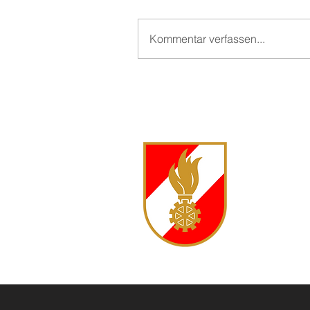
Kommentar verfassen...
FF Langsc
Langschw
3944 Lan
Kommanda
0680 500
markus.je