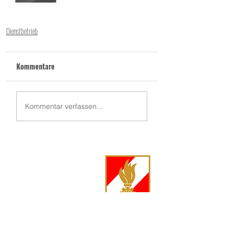
Dienstbetrieb
Kommentare
Kommentar verfassen...
FF Langschwarza
Langschwarza 86
3944 Langschwarza
Kommandant Markus Jenny, OBI
0680 500 88 73
markus.jenny@feuerwehr.gv.at