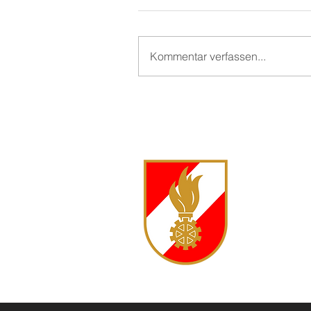
Kommentar verfassen...
FF Langsc
Langschw
3944 Lan
Kommanda
0680 500
markus.je