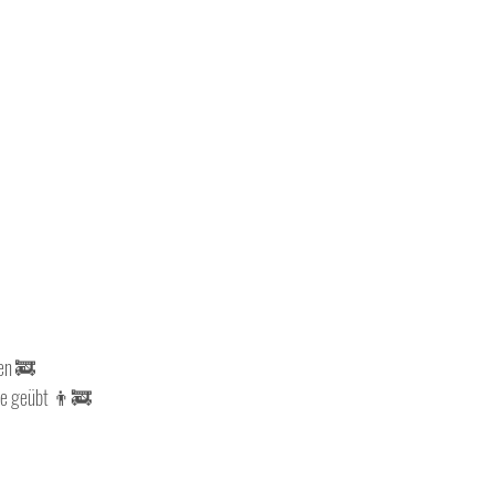
en 🚒 
ze geübt 👨‍🚒 