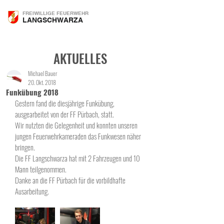
FREIWILLIGE FEUERWEHR
LANGSCHWARZA
AKTUELLES
Michael Bauer
20. Okt. 2018
Funkübung 2018
Gestern fand die diesjährige Funkübung, 
ausgearbeitet von der FF Pürbach, statt.
Wir nutzten die Gelegenheit und konnten unseren 
jungen Feuerwehrkameraden das Funkwesen näher 
bringen.
Die FF Langschwarza hat mit 2 Fahrzeugen und 10 
Mann teilgenommen.
Danke an die FF Pürbach für die vorbildhafte 
Ausarbeitung.